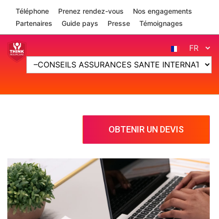
Skip to navigation
Skip to main content
Téléphone
Prenez rendez-vous
Nos engagements
Partenaires
Guide pays
Presse
Témoignages
OBTENIR UN DEVIS