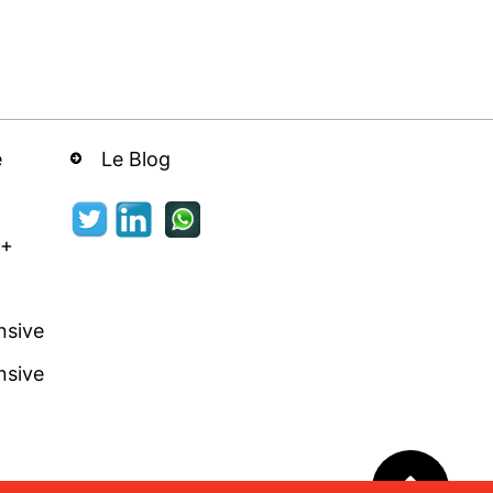
e
Le Blog
 +
nsive
nsive